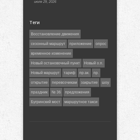
июля 29, 2026
Теги
Восстановление движения
сезонный маршрут
приложение
опрос
временное изменение
Новый остановочный пункт
Новый о.п.
Новый маршрут
тариф
пр.ак.
пр.
открытие
перевозчикам
закрытие
шоу
праздник
№ 36
предложения
Бугринский мост
маршрутное такси