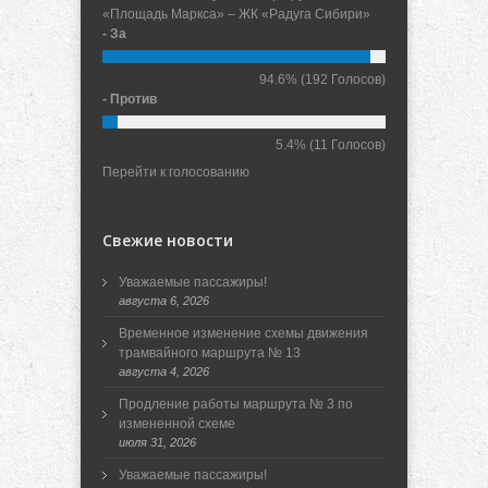
«Площадь Маркса» – ЖК «Радуга Сибири»
- За
94.6%
(192 Голосов)
- Против
5.4%
(11 Голосов)
Перейти к голосованию
Свежие новости
Уважаемые пассажиры!
августа 6, 2026
Временное изменение схемы движения
трамвайного маршрута № 13
августа 4, 2026
Продление работы маршрута № 3 по
измененной схеме
июля 31, 2026
Уважаемые пассажиры!