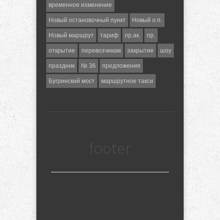
временное изменение
Новый остановочный пункт
Новый о.п.
Новый маршрут
тариф
пр.ак.
пр.
открытие
перевозчикам
закрытие
шоу
праздник
№ 36
предложения
Бугринский мост
маршрутное такси
footer