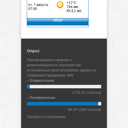
Опрос
Просим выразить мнение о
целесообразности обустройства
остановочных пунктов в районе здания ул.
Сибиряков-Гвардейцев, 49/2
– Отрицательно
3.7%
(11 Голосов)
– Положительно
96.3%
(288 Голосов)
Перейти к голосованию