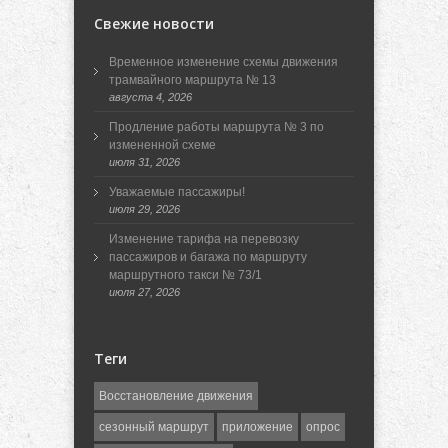
Свежие новости
Временное изменение схемы движения
трамвайного маршрута № 13
августа 4, 2026
Продление работы маршрута № 3 по
измененной схеме
июля 31, 2026
Уважаемые пассажиры!
июля 29, 2026
Изменение тарифа на перевозку
пассажиров и багажа по маршруту
маршрутного такси № 73/1
июля 27, 2026
Теги
Восстановление движения
сезонный маршрут
приложение
опрос