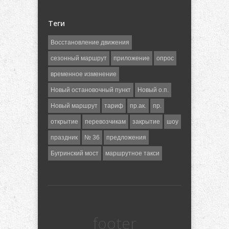
Теги
Восстановление движения
сезонный маршрут
приложение
опрос
временное изменение
Новый остановочный пункт
Новый о.п.
Новый маршрут
тариф
пр.ак.
пр.
открытие
перевозчикам
закрытие
шоу
праздник
№ 36
предложения
Бугринский мост
маршрутное такси
footer