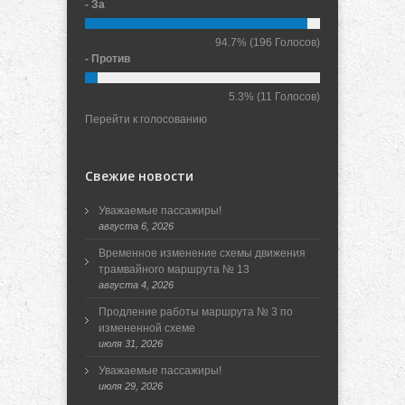
- За
94.7%
(196 Голосов)
- Против
5.3%
(11 Голосов)
Перейти к голосованию
Свежие новости
Уважаемые пассажиры!
августа 6, 2026
Временное изменение схемы движения
трамвайного маршрута № 13
августа 4, 2026
Продление работы маршрута № 3 по
измененной схеме
июля 31, 2026
Уважаемые пассажиры!
июля 29, 2026