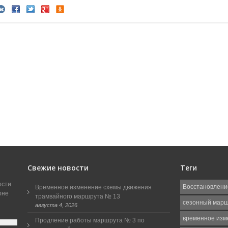
Свежие новости
Теги
ости
Восстановлени
Временное изменение схемы движения
оне
трамвайного маршрута № 13
сезонный мар
августа 4, 2026
временное изм
Продление работы маршрута № 3 по