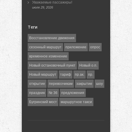
Уважаемые пассажиры!
июля 29, 2026
Теги
Восстановление движения
сезонный маршрут
приложение
опрос
временное изменение
Новый остановочный пункт
Новый о.п.
Новый маршрут
тариф
пр.ак.
пр.
открытие
перевозчикам
закрытие
шоу
праздник
№ 36
предложения
Бугринский мост
маршрутное такси