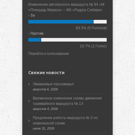
Изменение автобусного маршрута № 94 «М.
«Площадь Маркса» – ЖК «Радуга Сибири»
- За
83.3%
(5 Голосов)
- Против
16.7%
(1 Голос)
Перейти к голосованию
Свежие новости
Уважаемые пассажиры!
августа 6, 2026
Временное изменение схемы движения
трамвайного маршрута № 13
августа 4, 2026
Продление работы маршрута № 3 по
измененной схеме
июля 31, 2026