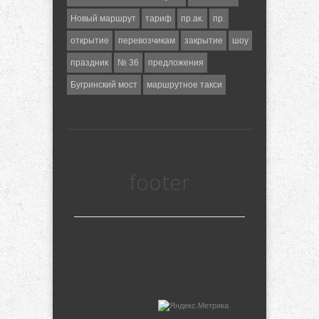
Новый маршрут
тариф
пр.ак.
пр.
открытие
перевозчикам
закрытие
шоу
праздник
№ 36
предложения
Бугринский мост
маршрутное такси
footer