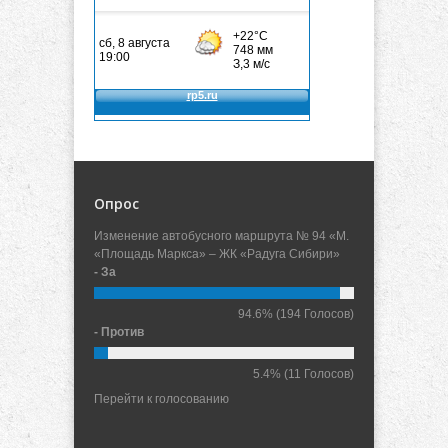
Опрос
Изменение автобусного маршрута № 94 «М.
«Площадь Маркса» – ЖК «Радуга Сибири»
- За
94.6%
(194 Голосов)
- Против
5.4%
(11 Голосов)
Перейти к голосованию