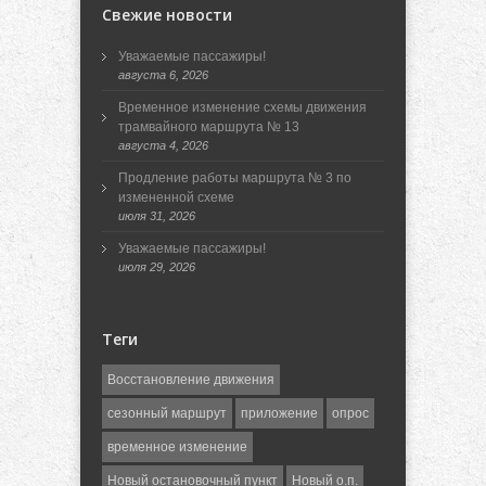
Свежие новости
Уважаемые пассажиры!
августа 6, 2026
Временное изменение схемы движения
трамвайного маршрута № 13
августа 4, 2026
Продление работы маршрута № 3 по
измененной схеме
июля 31, 2026
Уважаемые пассажиры!
июля 29, 2026
Теги
Восстановление движения
сезонный маршрут
приложение
опрос
временное изменение
Новый остановочный пункт
Новый о.п.