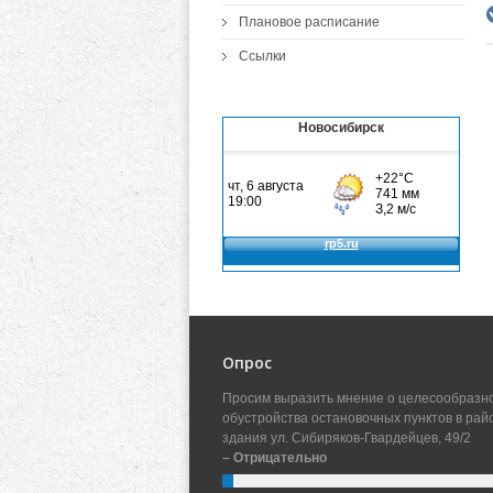
Плановое расписание
Ссылки
Новосибирск
Опрос
Просим выразить мнение о целесообразн
обустройства остановочных пунктов в рай
здания ул. Сибиряков-Гвардейцев, 49/2
– Отрицательно