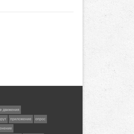
е движения
шрут
приложение
опрос
енение