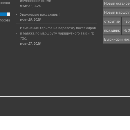
измененной схеме
лосов)
Новый останов
июля 31, 2026
Новый маршру
Уважаемые пассажиры!
июля 29, 2026
лосов)
открытие
пер
Изменение тарифа на перевозку пассажиров
праздник
№ 3
и багажа по маршруту маршрутного такси №
73/1
Бугринский мос
июля 27, 2026