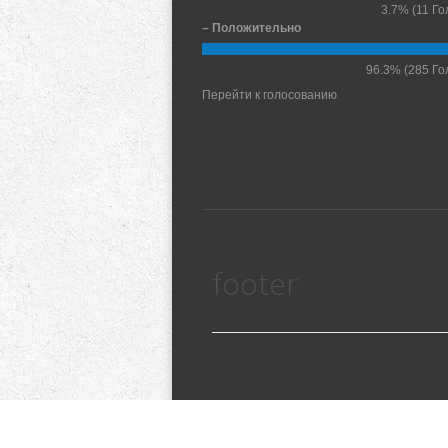
3.7%
(11 Го
– Положительно
96.3%
(285 Го
Перейти к голосованию
footer