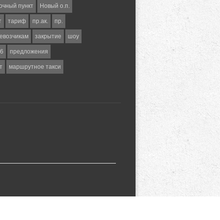
очный пункт
Новый о.п.
т
тариф
пр.ак.
пр.
евозчикам
закрытие
шоу
6
предложения
т
маршрутное такси