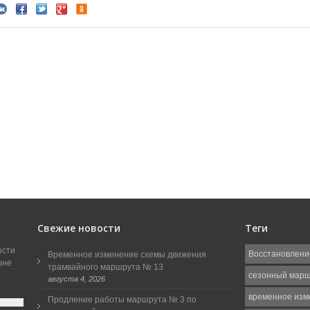
Свежие новости
Теги
ости
Восстановлени
Временное изменение схемы движения
оне
трамвайного маршрута № 13
сезонный мар
августа 4, 2026
временное изм
Продление работы маршрута № 3 по