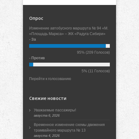
Опрос
Изменение автобусного маршрута № 94 «М.
«Площадь Маркса» – ЖК «Радуга Сибири»
- За
95%
(209 Голосов)
- Против
5%
(11 Голосов)
Перейти к голосованию
Свежие новости
Уважаемые пассажиры!
августа 6, 2026
Временное изменение схемы движения
трамвайного маршрута № 13
августа 4, 2026