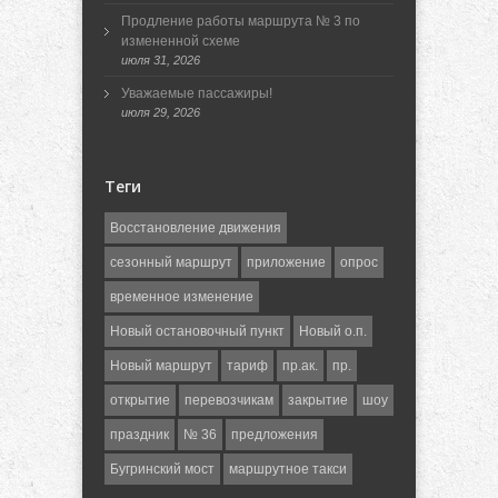
Продление работы маршрута № 3 по
измененной схеме
июля 31, 2026
Уважаемые пассажиры!
июля 29, 2026
Теги
Восстановление движения
сезонный маршрут
приложение
опрос
временное изменение
Новый остановочный пункт
Новый о.п.
Новый маршрут
тариф
пр.ак.
пр.
открытие
перевозчикам
закрытие
шоу
праздник
№ 36
предложения
Бугринский мост
маршрутное такси