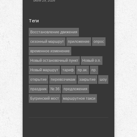
июля 29, 2026
Теги
Восстановление движения
сезонный маршрут
приложение
опрос
временное изменение
Новый остановочный пункт
Новый о.п.
Новый маршрут
тариф
пр.ак.
пр.
открытие
перевозчикам
закрытие
шоу
праздник
№ 36
предложения
Бугринский мост
маршрутное такси