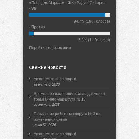
«Площадь Маркса» – ЖК «Радуга Сибири»
- За
94.7%
(196 Голосов)
- Против
5.3%
(11 Голосов)
Перейти к голосованию
Свежие новости
Уважаемые пассажиры!
августа 6, 2026
Временное изменение схемы движения
трамвайного маршрута № 13
августа 4, 2026
Продление работы маршрута № 3 по
измененной схеме
июля 31, 2026
Уважаемые пассажиры!