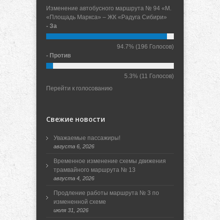
Изменение автобусного маршрута № 94 «М.
«Площадь Маркса» – ЖК «Радуга Сибири»
- За
94.7%
(196 Голосов)
- Против
5.3%
(11 Голосов)
Перейти к голосованию
Свежие новости
Уважаемые пассажиры!
августа 6, 2026
Временное изменение схемы движения
трамвайного маршрута № 13
августа 4, 2026
Продление работы маршрута № 3 по
измененной схеме
июля 31, 2026