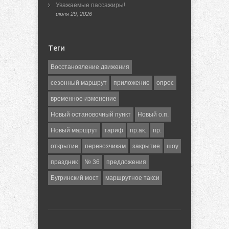
Уважаемые пассажиры!
июля 29, 2026
Теги
Восстановление движения
сезонный маршрут
приложение
опрос
временное изменение
Новый остановочный пункт
Новый о.п.
Новый маршрут
тариф
пр.ак.
пр.
открытие
перевозчикам
закрытие
шоу
праздник
№ 36
предложения
Бугринский мост
маршрутное такси