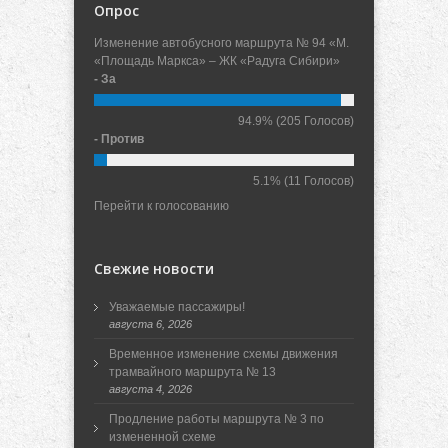
Опрос
Изменение автобусного маршрута № 94 «М.
«Площадь Маркса» – ЖК «Радуга Сибири»
- За
94.9%
(205 Голосов)
- Против
5.1%
(11 Голосов)
Перейти к голосованию
Свежие новости
Уважаемые пассажиры!
августа 6, 2026
Временное изменение схемы движения
трамвайного маршрута № 13
августа 4, 2026
Продление работы маршрута № 3 по
измененной схеме