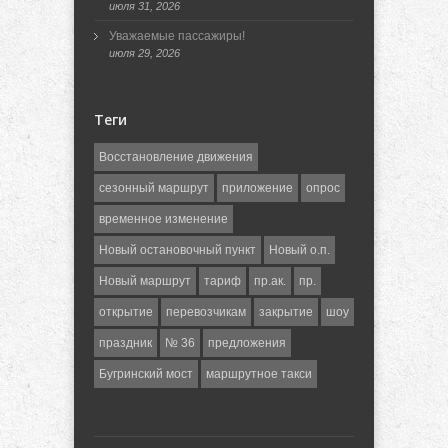
июля 31, 2026
Уважаемые пассажиры!
июля 29, 2026
Теги
Восстановление движения
сезонный маршрут
приложение
опрос
временное изменение
Новый остановочный пункт
Новый о.п.
Новый маршрут
тариф
пр.ак.
пр.
открытие
перевозчикам
закрытие
шоу
праздник
№ 36
предложения
Бугринский мост
маршрутное такси