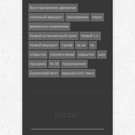
Восстановление движения
сезонный маршрут
приложение
опрос
временное изменение
Новый остановочный пункт
Новый о.п.
Новый маршрут
тариф
пр.ак.
пр.
открытие
перевозчикам
закрытие
шоу
праздник
№ 36
предложения
Бугринский мост
маршрутное такси
footer