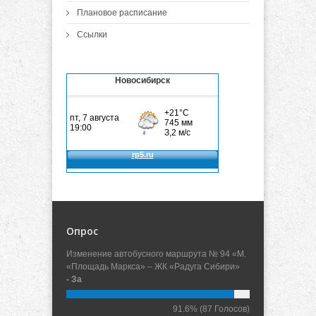
Плановое расписание
Ссылки
Новосибирск
Опрос
Изменение автобусного маршрута № 94 «М.
«Площадь Маркса» – ЖК «Радуга Сибири»
- За
91.6%
(87 Голосов)