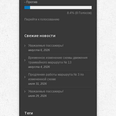
- Против
8.4%
(8 Голосов)
Перейти к голосованию
Свежие новости
Уважаемые пассажиры!
августа 6, 2026
Временное изменение схемы движения
трамвайного маршрута № 13
августа 4, 2026
Продление работы маршрута № 3 по
измененной схеме
июля 31, 2026
Уважаемые пассажиры!
июля 29, 2026
Теги