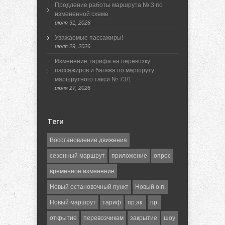
Продление работы маршрута № 3 по
измененной схеме
июля 31, 2026
Уважаемые пассажиры!
июля 29, 2026
Изменение тарифа на перевозку
пассажиров и багажа по маршруту
маршрутного такси № 73/1
июля 27, 2026
Теги
Восстановление движения
сезонный маршрут
приложение
опрос
временное изменение
Новый остановочный пункт
Новый о.п.
Новый маршрут
тариф
пр.ак.
пр.
открытие
перевозчикам
закрытие
шоу