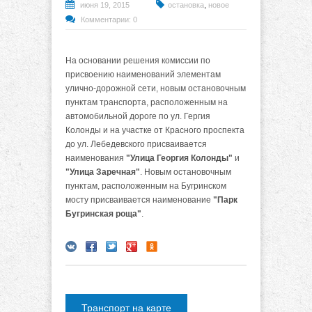
,
июня 19, 2015
остановка
новое
Комментарии: 0
На основании решения комиссии по
присвоению наименований элементам
улично-дорожной сети, новым остановочным
пунктам транспорта, расположенным на
автомобильной дороге по ул. Гергия
Колонды и на участке от Красного проспекта
до ул. Лебедевского присваивается
наименования
"Улица Георгия Колонды"
и
"Улица Заречная"
. Новым остановочным
пунктам, расположенным на Бугринском
мосту присваивается наименование
"Парк
Бугринская роща"
.
Транспорт на карте