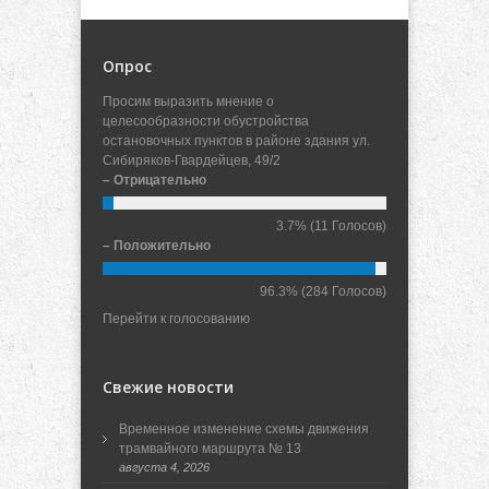
Опрос
Просим выразить мнение о
целесообразности обустройства
остановочных пунктов в районе здания ул.
Сибиряков-Гвардейцев, 49/2
– Отрицательно
3.7%
(11 Голосов)
– Положительно
96.3%
(284 Голосов)
Перейти к голосованию
Свежие новости
Временное изменение схемы движения
трамвайного маршрута № 13
августа 4, 2026