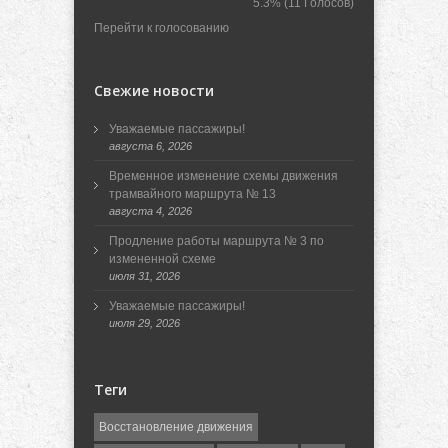
5.3%
(11 Голосов)
Перейти к голосованию
Свежие новости
Уважаемые пассажиры!
августа 6, 2026
Временное изменение схемы движения
трамвайного маршрута № 13
августа 4, 2026
Продление работы маршрута № 3 по
измененной схеме
июля 31, 2026
Уважаемые пассажиры!
июля 29, 2026
Теги
Восстановление движения