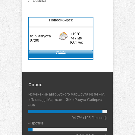
Ссылки
Новосибирск
Опрос
Изменение автобусного маршрута № 94 «М.
«Площадь Маркса» – ЖК «Радуга Сибири»
- За
94.7%
(195 Голосов)
- Против