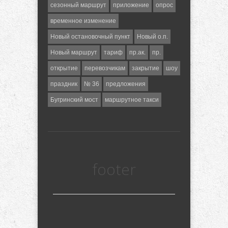
сезонный маршрут
приложение
опрос
временное изменение
Новый остановочный пункт
Новый о.п.
Новый маршрут
тариф
пр.ак.
пр.
открытие
перевозчикам
закрытие
шоу
праздник
№ 36
предложения
Бугринский мост
маршрутное такси
footer