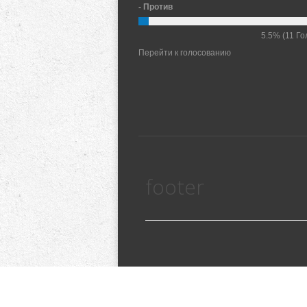
- Против
5.5%
(11 Го
Перейти к голосованию
footer