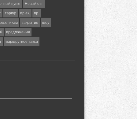
очный пункт
Новый о.п.
т
тариф
пр.ак.
пр.
евозчикам
закрытие
шоу
6
предложения
т
маршрутное такси