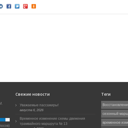
Свежие новости
Теги
М.
Восстановлени
Уважаемые пассажиры!
августа 6, 2026
сезонный мар
Временное изменение схемы движения
временное изм
трамвайного маршрута № 13
лосов)