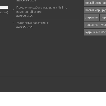
августа 4, 2026
Новый останов
Продление работы маршрута № 3 по
Новый маршру
измененной схеме
лосов)
июля 31, 2026
открытие
пер
Уважаемые пассажиры!
праздник
№ 3
июля 29, 2026
Бугринский мос