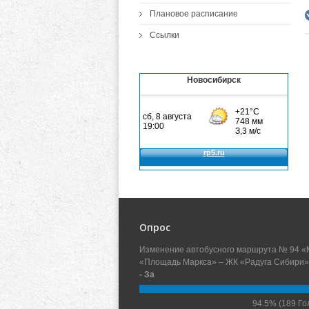
Плановое расписание
Ссылки
Новосибирск
Опрос
Изменение автобусного маршрута № 94 «
«Площадь Маркса» – ЖК «Радуга Сибири»
- За
94.5%
(189 Го