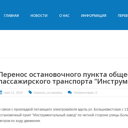
ГЛАВНАЯ
НОВОСТИ
О НАС
ИНФОРМАЦИЯ
ПЕРЕ
Перенос остановочного пункта обще
пассажирского транспорта "Инстру
,
мая 12, 2014
перенос
остановка
Комментарии: 0
В связи с прокладкой питающего электрокабеля вдоль ул. Большевистская с 13
остановочный пункт "Инструментальный завод" по четной стороне улицы Бол
метров по ходу движения.