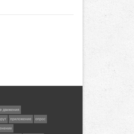
е движения
шрут
приложение
опрос
енение