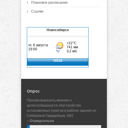
Плановое расписание
Ссылки
Новосибирск
Опрос
Просим выразить мнение о
целесообразности обустройства
остановочных пунктов в районе здания ул.
Сибиряков-Гвардейцев, 49/2
– Отрицательно