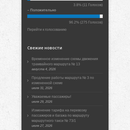
3.8%
(11 Голосов)
– Положительно
96.2%
(275 Голосов)
Перейти к голосованию
Свежие новости
Временное изменение схемы движения
трамвайного маршрута № 13
августа 4, 2026
Продление работы маршрута № 3 по
измененной схеме
июля 31, 2026
Уважаемые пассажиры!
июля 29, 2026
Изменение тарифа на перевозку
пассажиров и багажа по маршруту
маршрутного такси № 73/1
июля 27, 2026