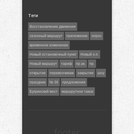
Теги
Восстановление движения
сезонный маршрут
приложение
опрос
временное изменение
Новый остановочный пункт
Новый о.п.
Новый маршрут
тариф
пр.ак.
пр.
открытие
перевозчикам
закрытие
шоу
праздник
№ 36
предложения
Бугринский мост
маршрутное такси
footer