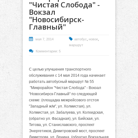
"Чистая Слобода" -
Вокзал
"Новосибирск-
Главный"
,
,
мая 7, 2014
автобус
новое
маршрут
Комментарии: 5
С целью улучшения транспортного
обслуживания с 14 мая 2014 года начинает
работать автобусный маршрут № 55
"Микрорайон "Чистая Слобода" - Вокзал
"Новосибирск-Главный" по следующей
схеме: (площадка межрейсового отстоя
"Западный ж/м", ул. Холмистая), ул.
Холмистая, ул. Забалуева, ул. Колхидская,
(обратно ул. Фасадная), ул. Бийская, ул.
Титова, ул. Станиславского, проспект
Энергетиков, Димитровский мост, проспект
Димитрова, ул. Ленина, (обратно Вокзальная