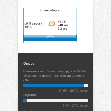
Новосибирск
Опрос
Изменение автобусного маршрута № 94 «М.
«Площадь Маркса» – ЖК «Радуга Сибири»
- За
94.6%
(192 Голосов)
- Против
5.4%
(11 Голосов)