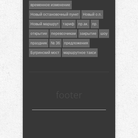
временное изменение
Новый остановочный пункт
Новый о.п.
Новый маршрут
тариф
пр.ак.
пр.
открытие
перевозчикам
закрытие
шоу
праздник
№ 36
предложения
Бугринский мост
маршрутное такси
footer