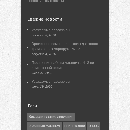
Перейти к голосованию
Свежие новости
Уважаемые пассажиры!
августа 6, 2026
Временное изменение схемы движения
трамвайного маршрута № 13
августа 4, 2026
Продление работы маршрута № 3 по
измененной схеме
июля 31, 2026
Уважаемые пассажиры!
июля 29, 2026
Теги
Восстановление движения
сезонный маршрут
приложение
опрос