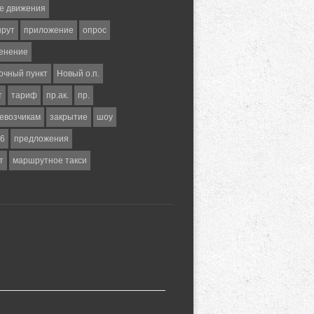
е движения
шрут
приложение
опрос
енение
очный пункт
Новый о.п.
т
тариф
пр.ак.
пр.
евозчикам
закрытие
шоу
6
предложения
т
маршрутное такси