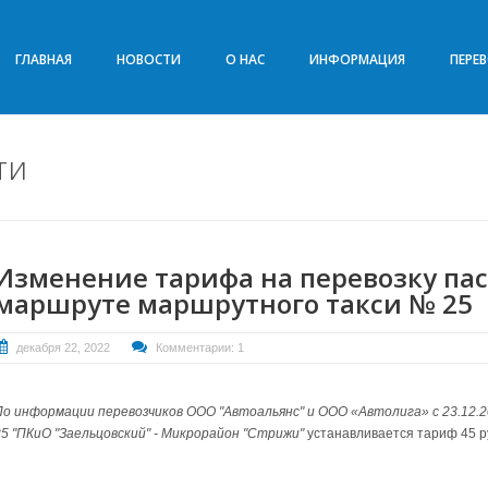
ГЛАВНАЯ
НОВОСТИ
О НАС
ИНФОРМАЦИЯ
ПЕРЕ
ти
Изменение тарифа на перевозку па
маршруте маршрутного такси № 25
декабря 22, 2022
Комментарии: 1
По информации перевозчиков ООО "Автоальянс" и ООО «Автолига» с 23.12
25 "ПКиО "Заельцовский" - Микрорайон "Стрижи"
устанавливается тариф 45 р