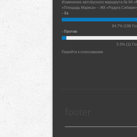
Изменение автобусного маршрута № 94 «
«Площадь Маркса» – ЖК «Радуга Сибири»
- За
94.7%
(196 Го
- Против
5.3%
(11 Го
Перейти к голосованию
footer