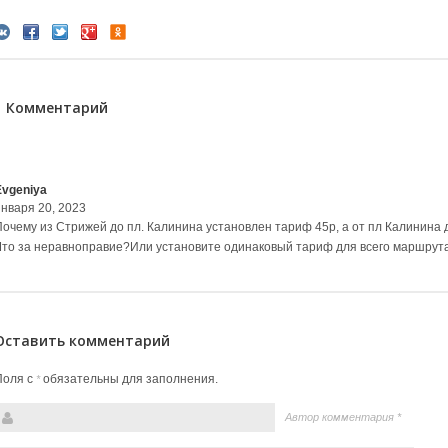
1 Комментарий
Evgeniya
января 20, 2023
Почему из Стрижей до пл. Калинина установлен тариф 45р, а от пл Калинина 
Что за неравноправие?Или установите одинаковый тариф для всего маршрута
Оставить комментарий
Поля с
обязательны для заполнения.
*
Автор комментария
*