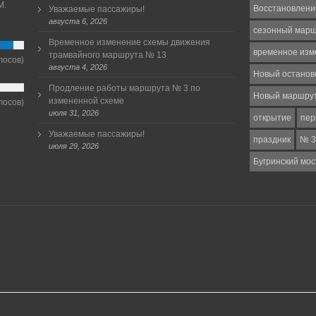
М.
Восстановлени
Уважаемые пассажиры!
августа 6, 2026
сезонный мар
Временное изменение схемы движения
временное изм
трамвайного маршрута № 13
лосов)
августа 4, 2026
Новый останов
Продление работы маршрута № 3 по
Новый маршру
измененной схеме
лосов)
июля 31, 2026
открытие
пер
Уважаемые пассажиры!
праздник
№ 3
июля 29, 2026
Бугринский мос