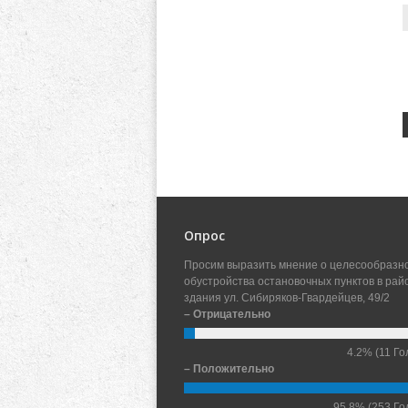
Опрос
Просим выразить мнение о целесообразн
обустройства остановочных пунктов в рай
здания ул. Сибиряков-Гвардейцев, 49/2
– Отрицательно
4.2%
(11 Го
– Положительно
95.8%
(253 Го