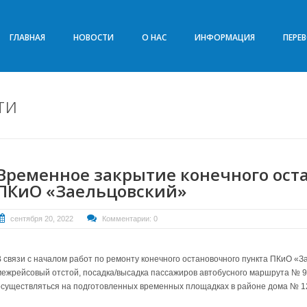
ГЛАВНАЯ
НОВОСТИ
О НАС
ИНФОРМАЦИЯ
ПЕРЕ
ти
Временное закрытие конечного ост
ПКиО «Заельцовский»
сентября 20, 2022
Комментарии: 0
В связи с началом работ по ремонту конечного остановочного пункта ПКиО «За
межрейсовый отстой, посадка/высадка пассажиров автобусного маршрута № 95
осуществляться на подготовленных временных площадках в районе дома № 12 