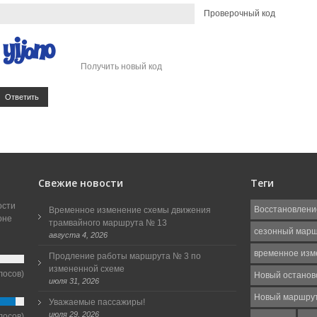
Проверочный код
Получить новый код
Ответить
Свежие новости
Теги
ости
Восстановлени
Временное изменение схемы движения
оне
трамвайного маршрута № 13
сезонный мар
августа 4, 2026
временное изм
Продление работы маршрута № 3 по
измененной схеме
лосов)
Новый останов
июля 31, 2026
Новый маршру
Уважаемые пассажиры!
июля 29, 2026
лосов)