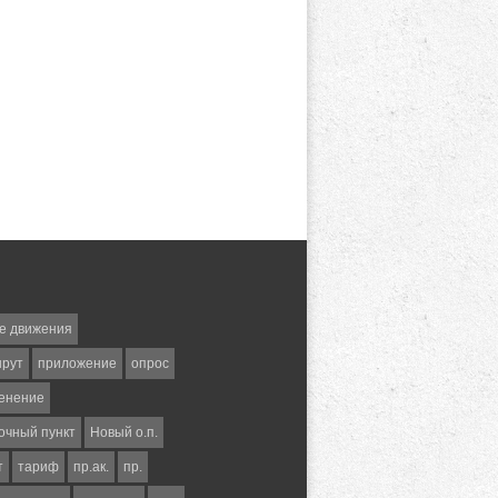
е движения
шрут
приложение
опрос
енение
очный пункт
Новый о.п.
т
тариф
пр.ак.
пр.