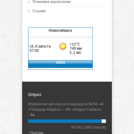
Плановое расписание
Ссылки
Новосибирск
Опрос
Изменение автобусного маршрута № 94 «М.
«Площадь Маркса» – ЖК «Радуга Сибири»
- За
94.5%
(188 Голосов)
- Против