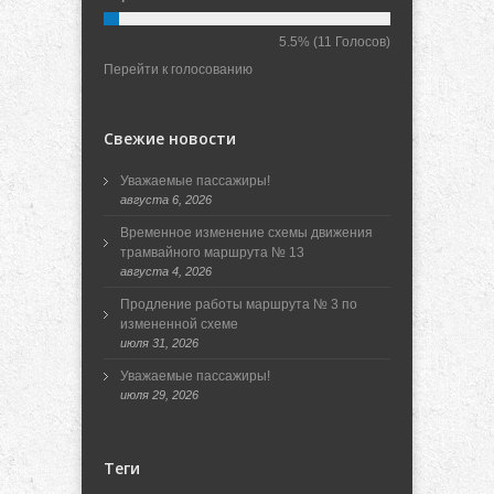
5.5%
(11 Голосов)
Перейти к голосованию
Свежие новости
Уважаемые пассажиры!
августа 6, 2026
Временное изменение схемы движения
трамвайного маршрута № 13
августа 4, 2026
Продление работы маршрута № 3 по
измененной схеме
июля 31, 2026
Уважаемые пассажиры!
июля 29, 2026
Теги