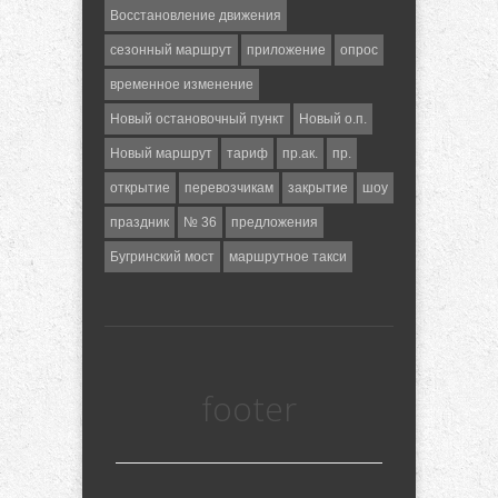
Восстановление движения
сезонный маршрут
приложение
опрос
временное изменение
Новый остановочный пункт
Новый о.п.
Новый маршрут
тариф
пр.ак.
пр.
открытие
перевозчикам
закрытие
шоу
праздник
№ 36
предложения
Бугринский мост
маршрутное такси
footer