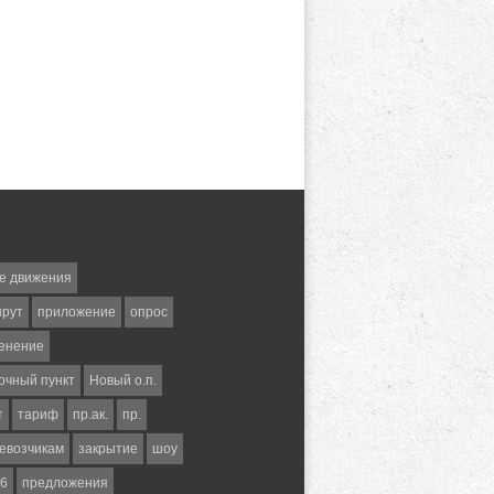
е движения
шрут
приложение
опрос
енение
очный пункт
Новый о.п.
т
тариф
пр.ак.
пр.
евозчикам
закрытие
шоу
6
предложения