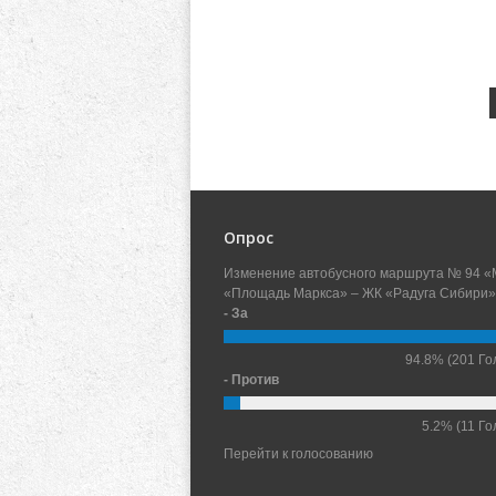
Опрос
Изменение автобусного маршрута № 94 «
«Площадь Маркса» – ЖК «Радуга Сибири»
- За
94.8%
(201 Го
- Против
5.2%
(11 Го
Перейти к голосованию