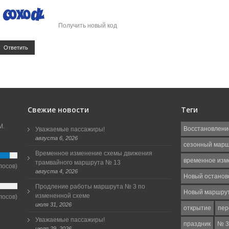
Получить новый код
Ответить
Свежие новости
Теги
М.
Восстановлени
Уважаемые пассажиры!
августа 6, 2026
сезонный мар
Временное изменение схемы движения
временное изм
трамвайного маршрута № 13
лосов)
августа 4, 2026
Новый останов
Продление работы маршрута № 3 по
Новый маршру
измененной схеме
лосов)
июля 31, 2026
открытие
пер
Уважаемые пассажиры!
праздник
№ 3
июля 29, 2026