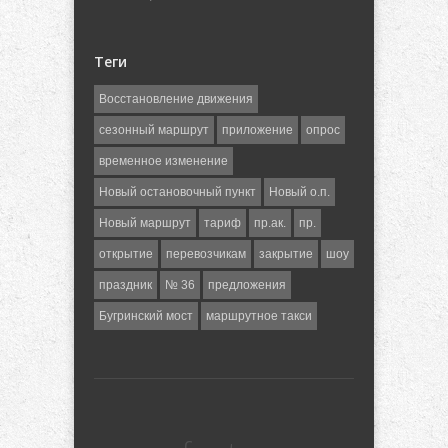
Теги
Восстановление движения
сезонный маршрут
приложение
опрос
временное изменение
Новый остановочный пункт
Новый о.п.
Новый маршрут
тариф
пр.ак.
пр.
открытие
перевозчикам
закрытие
шоу
праздник
№ 36
предложения
Бугринский мост
маршрутное такси