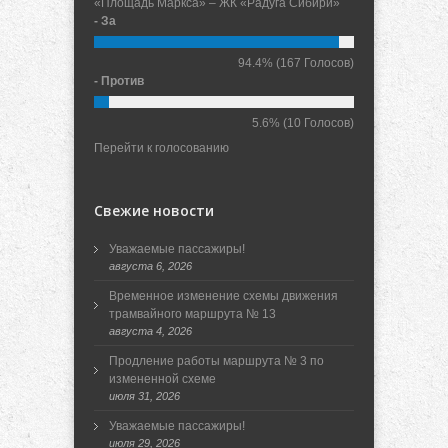
«Площадь Маркса» – ЖК «Радуга Сибири»
- За
94.4%
(167 Голосов)
- Против
5.6%
(10 Голосов)
Перейти к голосованию
Свежие новости
Уважаемые пассажиры!
августа 6, 2026
Временное изменение схемы движения
трамвайного маршрута № 13
августа 4, 2026
Продление работы маршрута № 3 по
измененной схеме
июля 31, 2026
Уважаемые пассажиры!
июля 29, 2026