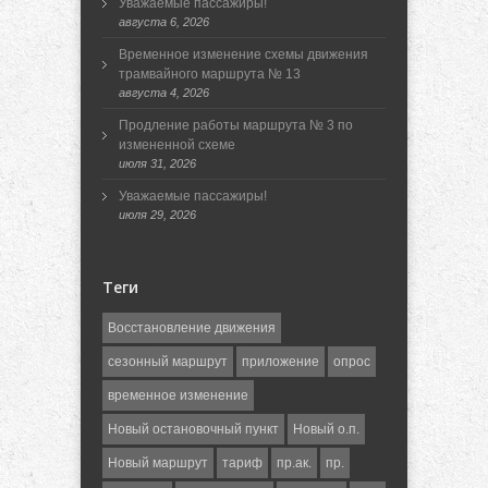
Уважаемые пассажиры!
августа 6, 2026
Временное изменение схемы движения
трамвайного маршрута № 13
августа 4, 2026
Продление работы маршрута № 3 по
измененной схеме
июля 31, 2026
Уважаемые пассажиры!
июля 29, 2026
Теги
Восстановление движения
сезонный маршрут
приложение
опрос
временное изменение
Новый остановочный пункт
Новый о.п.
Новый маршрут
тариф
пр.ак.
пр.