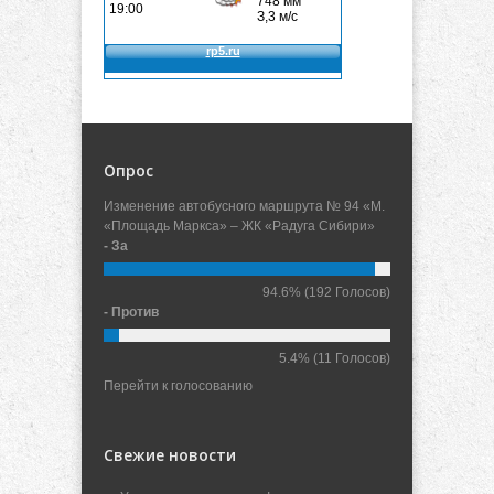
Опрос
Изменение автобусного маршрута № 94 «М.
«Площадь Маркса» – ЖК «Радуга Сибири»
- За
94.6%
(192 Голосов)
- Против
5.4%
(11 Голосов)
Перейти к голосованию
Свежие новости