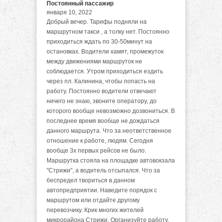
Постоянный пассажир
января 10, 2022
Добрый вечер. Тарифы подняли на
маршрутном такси , а толку нет. Постоянно
приходиться ждать по 30-50минут на
остановках. Водители хамят, промежуток
между движениями маршруток не
соблюдается. Утром приходиться ездить
через пл. Калинина, чтобы попасть на
работу. Постоянно водители отвечают
ничего не знаю, звоните оператору, до
которого вообще невозможно дозвониться. В
последнее время вообще не дождаться
данного маршрута. Что за неответственное
отношение к работе, людям. Сегодня
вообще 3х первых рейсов не было.
Маршрутка стояла на площадке автовокзала
"Стрижи", а водитель отсыпался. Что за
беспредел твориться в данном
автопредприятии. Наведите порядок с
маршрутом или отдайте другому
перевозчику. Крик многих жителей
микрорайона Стрижи. Организуйте работу,