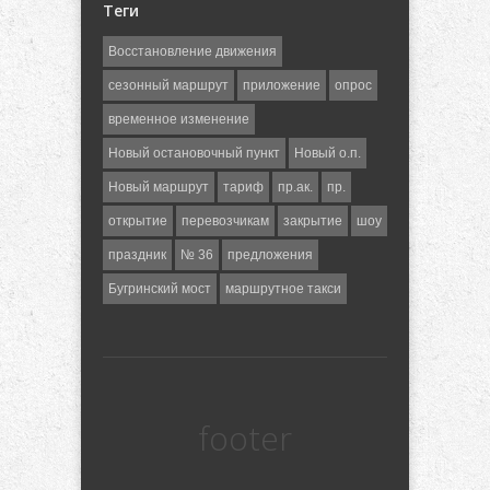
Теги
Восстановление движения
сезонный маршрут
приложение
опрос
временное изменение
Новый остановочный пункт
Новый о.п.
Новый маршрут
тариф
пр.ак.
пр.
открытие
перевозчикам
закрытие
шоу
праздник
№ 36
предложения
Бугринский мост
маршрутное такси
footer