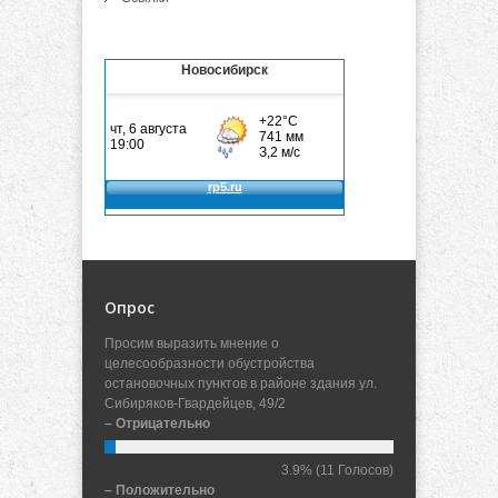
Новосибирск
Опрос
Просим выразить мнение о
целесообразности обустройства
остановочных пунктов в районе здания ул.
Сибиряков-Гвардейцев, 49/2
– Отрицательно
3.9%
(11 Голосов)
– Положительно