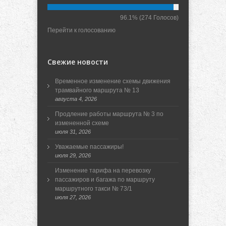
96.1%
(274 Голосов)
Перейти к голосованию
Свежие новости
Временное изменение схемы движения
трамвайного маршрута № 13
августа 4, 2026
Продление работы маршрута № 3 по
измененной схеме
июля 31, 2026
Уважаемые пассажиры!
июля 29, 2026
Изменение тарифа на перевозку
пассажиров и багажа по маршруту
маршрутного такси № 73/1
июля 27, 2026