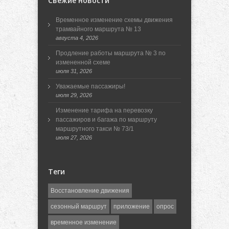
Свежие новости
Временное изменение схемы движения
трамвайного маршрута № 13
августа 4, 2026
Продление работы маршрута № 3 по
измененной схеме
июля 31, 2026
Уважаемые пассажиры!
июля 29, 2026
Изменение тарифа на перевозку
пассажиров и багажа по маршруту
маршрутного такси № 73/1
июля 27, 2026
Теги
Восстановление движения
сезонный маршрут
приложение
опрос
временное изменение