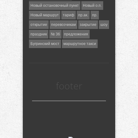
Новый остановочный пункт
Новый о.п.
Новый маршрут
тариф
пр.ак.
пр.
открытие
перевозчикам
закрытие
шоу
праздник
№ 36
предложения
Бугринский мост
маршрутное такси
footer