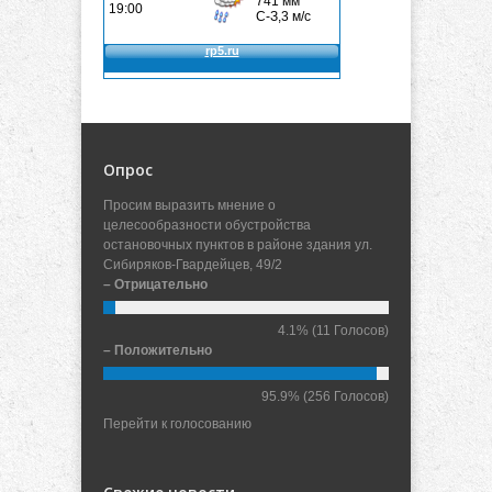
Опрос
Просим выразить мнение о
целесообразности обустройства
остановочных пунктов в районе здания ул.
Сибиряков-Гвардейцев, 49/2
– Отрицательно
4.1%
(11 Голосов)
– Положительно
95.9%
(256 Голосов)
Перейти к голосованию