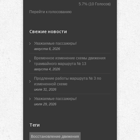
5.7%
(10 Голосов)
Перейти к голосованию
Свежие новости
Уважаемые пассажиры!
августа 6, 2026
Временное изменение схемы движения
трамвайного маршрута № 13
августа 4, 2026
Продление работы маршрута № 3 по
измененной схеме
июля 31, 2026
Уважаемые пассажиры!
июля 29, 2026
Теги
Восстановление движения