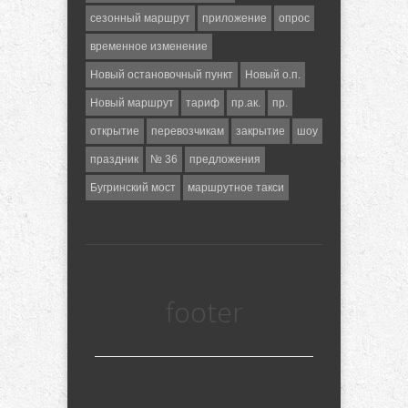
сезонный маршрут
приложение
опрос
временное изменение
Новый остановочный пункт
Новый о.п.
Новый маршрут
тариф
пр.ак.
пр.
открытие
перевозчикам
закрытие
шоу
праздник
№ 36
предложения
Бугринский мост
маршрутное такси
footer