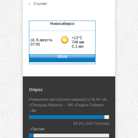
Ссылки
Новосибирск
Опрос
Изменение автобусного маршрута № 94 «М.
«Площадь Маркса» – ЖК «Радуга Сибири»
- За
94.3%
(164 Голосов)
- Против