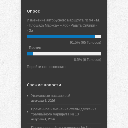
Опрос
Изменение автобусного маршрута № 94 «М.
«Площадь Маркса» – ЖК «Радуга Сибири»
- За
91.5%
(65 Голосов)
- Против
8.5%
(6 Голосов)
Перейти к голосованию
Свежие новости
Уважаемые пассажиры!
августа 6, 2026
Временное изменение схемы движения
трамвайного маршрута № 13
августа 4, 2026
Продление работы маршрута № 3 по