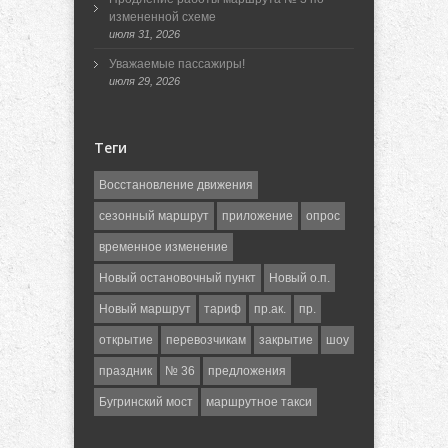
измененной схеме
июля 31, 2026
Уважаемые пассажиры!
июля 29, 2026
Теги
Восстановление движения
сезонный маршрут
приложение
опрос
временное изменение
Новый остановочный пункт
Новый о.п.
Новый маршрут
тариф
пр.ак.
пр.
открытие
перевозчикам
закрытие
шоу
праздник
№ 36
предложения
Бугринский мост
маршрутное такси