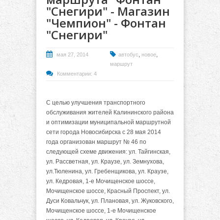
"Снегири" - Магазин
"Чемпион" - Фонтан
"Снегири"
,
,
мая 27, 2014
автобус
новое
маршрут
Комментарии: 4
С целью улучшения транспортного
обслуживания жителей Калининского района
и оптимизации муниципальной маршрутной
сети города Новосибирска с 28 мая 2014
года организован маршрут № 46 по
следующей схеме движения: ул. Тайгинская,
ул. Рассветная, ул. Краузе, ул. Земнухова,
ул.Тюленина, ул. Гребенщикова, ул. Краузе,
ул. Кедровая, 1-е Мочищенское шоссе,
Мочищенское шоссе, Красный Проспект, ул.
Дуси Ковальчук, ул. Плановая, ул. Жуковского,
Мочищенское шоссе, 1-е Мочищенское