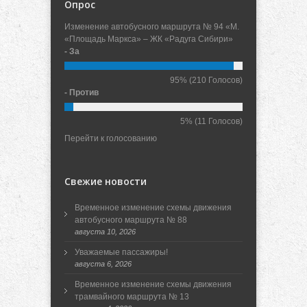
Опрос
Изменение автобусного маршрута № 94 «М.
«Площадь Маркса» – ЖК «Радуга Сибири»
- За
95%
(210 Голосов)
- Против
5%
(11 Голосов)
Перейти к голосованию
Свежие новости
Временное изменение схемы движения
автобусного маршрута № 88
августа 10, 2026
Уважаемые пассажиры!
августа 6, 2026
Временное изменение схемы движения
трамвайного маршрута № 13