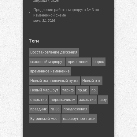
августа 4, 2026
Продление работы маршрута № 3 по
измененной схеме
июля 31, 2026
Теги
Восстановление движения
сезонный маршрут
приложение
опрос
временное изменение
Новый остановочный пункт
Новый о.п.
Новый маршрут
тариф
пр.ак.
пр.
открытие
перевозчикам
закрытие
шоу
праздник
№ 36
предложения
Бугринский мост
маршрутное такси