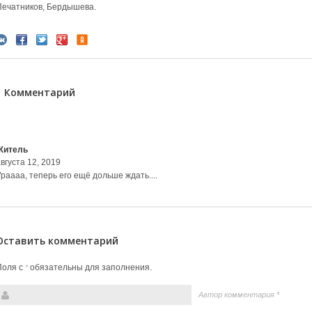
Печатников, Бердышева.
1 Комментарий
Житель
вгуста 12, 2019
раааа, теперь его ещё дольше ждать....
Оставить комментарий
Поля с
обязательны для заполнения.
*
Автор комментария
*