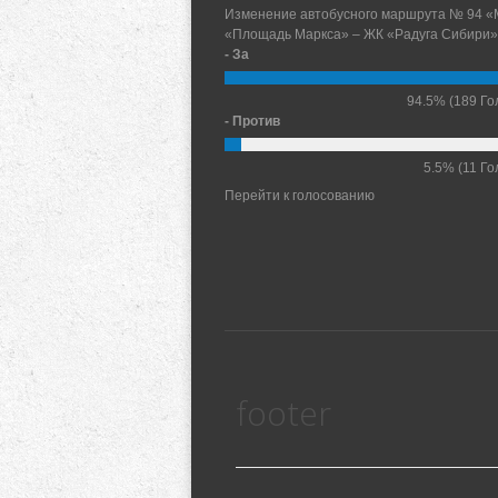
Изменение автобусного маршрута № 94 «
«Площадь Маркса» – ЖК «Радуга Сибири»
- За
94.5%
(189 Го
- Против
5.5%
(11 Го
Перейти к голосованию
footer