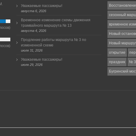
М.
Восстановлени
Уважаемые пассажиры!
августа 6, 2026
сезонный мар
Временное изменение схемы движения
временное изм
трамвайного маршрута № 13
лосов)
августа 4, 2026
Новый останов
Продление работы маршрута № 3 по
Новый маршру
измененной схеме
лосов)
июля 31, 2026
открытие
пер
Уважаемые пассажиры!
праздник
№ 3
июля 29, 2026
Бугринский мос