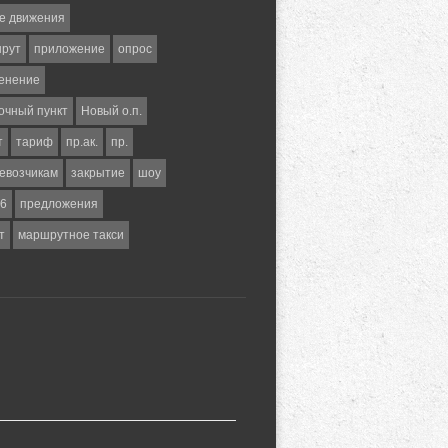
е движения
шрут
приложение
опрос
енение
очный пункт
Новый о.п.
т
тариф
пр.ак.
пр.
евозчикам
закрытие
шоу
6
предложения
т
маршрутное такси