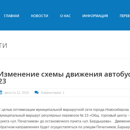
ГЛАВНАЯ
НОВОСТИ
О НАС
ИНФОРМАЦИЯ
ПЕРЕ
ти
Изменение схемы движения автобу
23
августа 12, 2019
Комментарии: 1
С целью оптимизации муниципальной маршрутной сети города Новосибирска с 
муниципальный маршрут регулярных перевозок № 23 «Общ. торговый центр – 
пункта «ул. Печатников» до остановочного пункта «ул. Бердышева». Движени
обратном направлениях будет осуществляться по улицам Печатников, Барьер