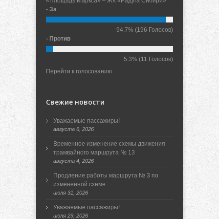
«Площадь Маркса» – ЖК «Радуга Сибири»
- За
94.7%
(196 Голосов)
- Против
5.3%
(11 Голосов)
Перейти к голосованию
Свежие новости
Уважаемые пассажиры!
августа 6, 2026
Временное изменение схемы движения
трамвайного маршрута № 13
августа 4, 2026
Продление работы маршрута № 3 по
измененной схеме
июля 31, 2026
Уважаемые пассажиры!
июля 29, 2026