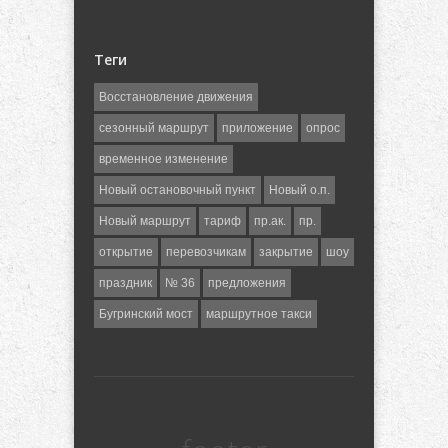
Теги
Восстановление движения
сезонный маршрут
приложение
опрос
временное изменение
Новый остановочный пункт
Новый о.п.
Новый маршрут
тариф
пр.ак.
пр.
открытие
перевозчикам
закрытие
шоу
праздник
№ 36
предложения
Бугринский мост
маршрутное такси