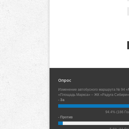
Опрос
Изменение автобусного маршрута № 94 «
«Площадь Маркса» – ЖК «Радуга Сибири»
- За
94.4%
(186 Го
- Против