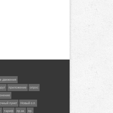
е движения
шрут
приложение
опрос
енение
очный пункт
Новый о.п.
т
тариф
пр.ак.
пр.