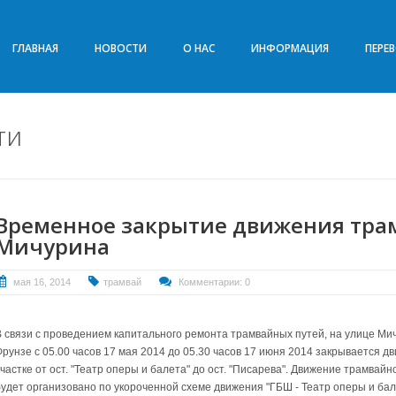
ГЛАВНАЯ
НОВОСТИ
О НАС
ИНФОРМАЦИЯ
ПЕРЕ
ти
Временное закрытие движения трам
Мичурина
мая 16, 2014
трамвай
Комментарии: 0
В связи с проведением капитального ремонта трамвайных путей, на улице М
Фрунзе с 05.00 часов 17 мая 2014 до 05.30 часов 17 июня 2014 закрывается 
частке от ост. "Театр оперы и балета" до ост. "Писарева". Движение трамвай
будет организовано по укороченной схеме движения "ГБШ - Театр оперы и бал