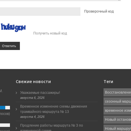
Проверочный код
Получить новый код
Ответить
Свежие новости
Теги
М.
Восстановлени
Уважаемые пассажиры!
августа 6, 2026
сезонный мар
Временное изменение схемы движения
временное изм
трамвайного маршрута № 13
лосов)
августа 4, 2026
Новый останов
Продление работы маршрута № 3 по
Новый маршру
измененной схеме