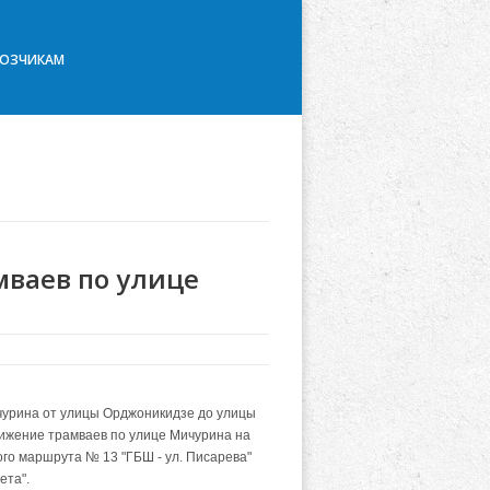
ВОЗЧИКАМ
ваев по улице
ичурина от улицы Орджоникидзе до улицы
движение трамваев по улице Мичурина на
ного маршрута № 13 "ГБШ - ул. Писарева"
ета".