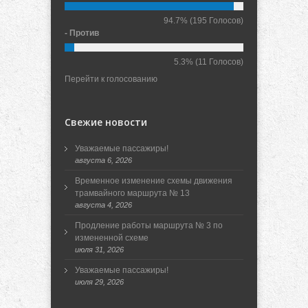
94.7%
(195 Голосов)
- Против
5.3%
(11 Голосов)
Перейти к голосованию
Свежие новости
Уважаемые пассажиры!
августа 6, 2026
Временное изменение схемы движения
трамвайного маршрута № 13
августа 4, 2026
Продление работы маршрута № 3 по
измененной схеме
июля 31, 2026
Уважаемые пассажиры!
июля 29, 2026