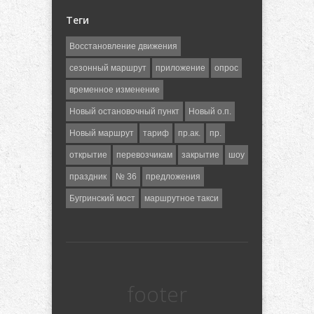
Теги
Восстановление движения
сезонный маршрут
приложение
опрос
временное изменение
Новый остановочный пункт
Новый о.п.
Новый маршрут
тариф
пр.ак.
пр.
открытие
перевозчикам
закрытие
шоу
праздник
№ 36
предложения
Бугринский мост
маршрутное такси
footer