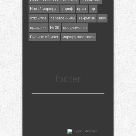
Новый маршрут
тариф
пр.ак.
пр.
открытие
перевозчикам
закрытие
шоу
праздник
№ 36
предложения
Бугринский мост
маршрутное такси
footer