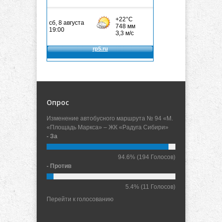
Опрос
Изменение автобусного маршрута № 94 «М.
«Площадь Маркса» – ЖК «Радуга Сибири»
- За
94.6%
(194 Голосов)
- Против
5.4%
(11 Голосов)
Перейти к голосованию