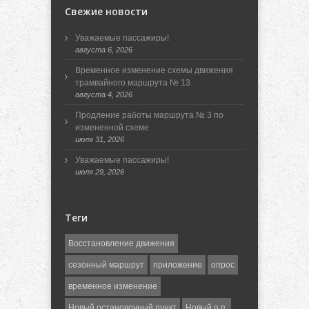
Свежие новости
Уважаемые пассажиры!
августа 6, 2026
Временное изменение схемы движения
трамвайного маршрута № 13
августа 4, 2026
Продление работы маршрута № 3 по
измененной схеме
июля 31, 2026
Уважаемые пассажиры!
июля 29, 2026
Теги
Восстановление движения
сезонный маршрут
приложение
опрос
временное изменение
Новый остановочный пункт
Новый о.п.