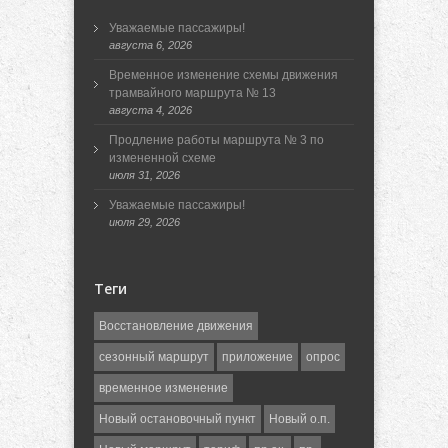
Уважаемые пассажиры!
августа 6, 2026
Временное изменение схемы движения
трамвайного маршрута № 13
августа 4, 2026
Продление работы маршрута № 3 по
измененной схеме
июля 31, 2026
Уважаемые пассажиры!
июля 29, 2026
Теги
Восстановление движения
сезонный маршрут
приложение
опрос
временное изменение
Новый остановочный пункт
Новый о.п.