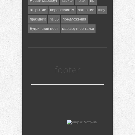
Новый маршрут
тариф
пр.ак.
пр.
открытие
перевозчикам
закрытие
шоу
праздник
№ 36
предложения
Бугринский мост
маршрутное такси
footer