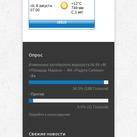
Опрос
Изменение автобусного маршрута № 94 «М.
«Площадь Маркса» – ЖК «Радуга Сибири»
- За
94.5%
(188 Голосов)
- Против
5.5%
(11 Голосов)
Перейти к голосованию
Свежие новости