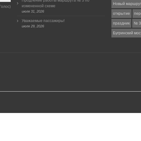
Продление работы маршрута № 3 по
Новый маршру
измененной схеме
Голос)
июля 31, 2026
открытие
пер
Уважаемые пассажиры!
праздник
№ 3
июля 29, 2026
Бугринский мос