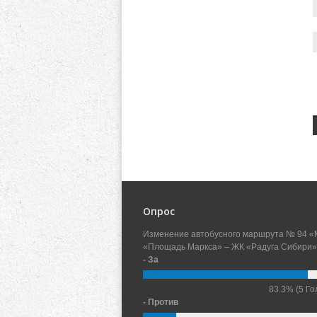
Опрос
Изменение автобусного маршрута № 94 «
«Площадь Маркса» – ЖК «Радуга Сибири»
- За
83.3%
(5 Го
- Против