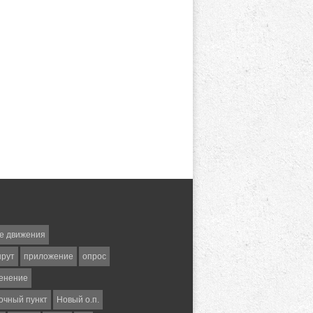
е движения
шрут
приложение
опрос
енение
очный пункт
Новый о.п.