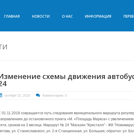
ГЛАВНАЯ
НОВОСТИ
О НАС
ИНФОРМАЦИЯ
ПЕРЕ
ти
Изменение схемы движения автобу
24
октября 31, 2018
Комментарии: 0
С 01.11.2018 сокращается путь следования муниципального маршрута регуля
направлениях до остановочного пункта «М. «Площадь Маркса» с увеличением
пяти, сроком на 3 месяца.
Маршрут № 24 "Магазин "Кристалл" - ЖК "Новомаруси
итова, ул. Станиславского, ул. 2-я Станционная, ул. Большая; обратно: ул. Бо