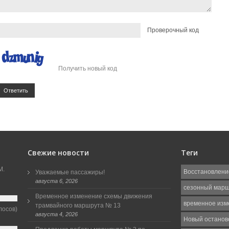
Проверочный код
Получить новый код
Ответить
Свежие новости
Теги
М.
Восстановлени
Уважаемые пассажиры!
августа 6, 2026
сезонный мар
Временное изменение схемы движения
временное изм
трамвайного маршрута № 13
лосов)
августа 4, 2026
Новый останов