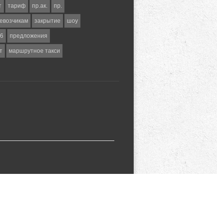
т
тариф
пр.ак.
пр.
евозчикам
закрытие
шоу
6
предложения
т
маршрутное такси