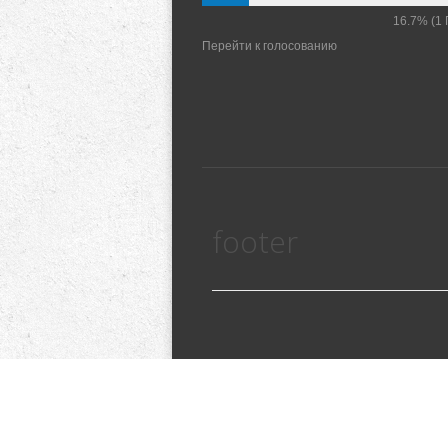
16.7%
(1 
Перейти к голосованию
footer