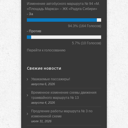
Изменение автобусного маршрута № 94 «М.
«Площадь Маркса» – ЖК «Радуга Сибири»
- За
94.3%
(164 Голосов)
- Против
5.7%
(10 Голосов)
Перейти к голосованию
Свежие новости
Уважаемые пассажиры!
августа 6, 2026
Временное изменение схемы движения
трамвайного маршрута № 13
августа 4, 2026
Продление работы маршрута № 3 по
измененной схеме
июля 31, 2026