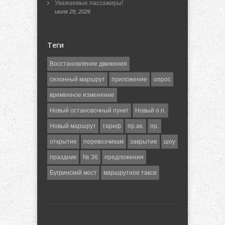
Уважаемые пассажиры!
июля 29, 2026
Теги
Восстановление движения
сезонный маршрут
приложение
опрос
временное изменение
Новый остановочный пункт
Новый о.п.
Новый маршрут
тариф
пр.ак.
пр.
открытие
перевозчикам
закрытие
шоу
праздник
№ 36
предложения
Бугринский мост
маршрутное такси