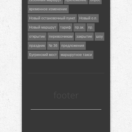
сезонный маршрут
приложение
опрос
временное изменение
Новый остановочный пункт
Новый о.п.
Новый маршрут
тариф
пр.ак.
пр.
открытие
перевозчикам
закрытие
шоу
праздник
№ 36
предложения
Бугринский мост
маршрутное такси
footer