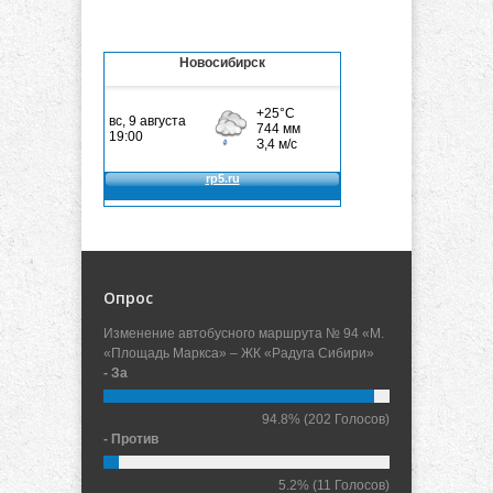
Новосибирск
Опрос
Изменение автобусного маршрута № 94 «М.
«Площадь Маркса» – ЖК «Радуга Сибири»
- За
94.8%
(202 Голосов)
- Против
5.2%
(11 Голосов)