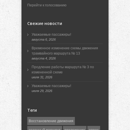
Перейти к голосованию
Свежие новости
Уважаемые пассажиры!
августа 6, 2026
Временное изменение схемы движения
трамвайного маршрута № 13
августа 4, 2026
Продление работы маршрута № 3 по
измененной схеме
июля 31, 2026
Уважаемые пассажиры!
июля 29, 2026
Теги
Восстановление движения