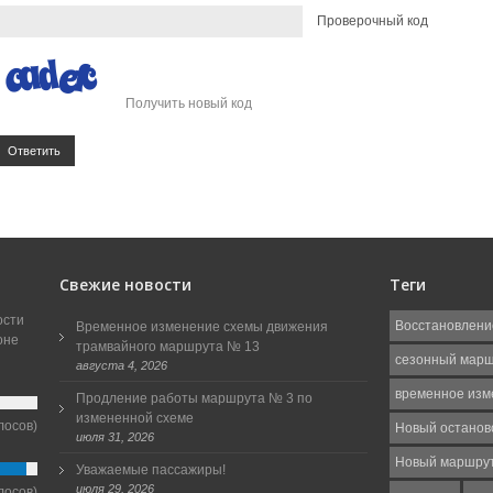
Проверочный код
Получить новый код
Ответить
Свежие новости
Теги
ости
Восстановлени
Временное изменение схемы движения
оне
трамвайного маршрута № 13
сезонный мар
августа 4, 2026
временное изм
Продление работы маршрута № 3 по
измененной схеме
лосов)
Новый останов
июля 31, 2026
Новый маршру
Уважаемые пассажиры!
июля 29, 2026
лосов)