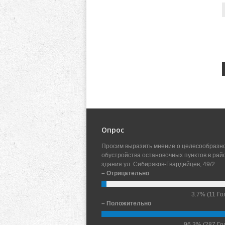
Опрос
Просим выразить мнение о целесообразн
обустройства остановочных пунктов в рай
здания ул. Сибиряков-Гвардейцев, 49/2
– Отрицательно
3.7%
(11 Го
– Положительно
96.3%
(287 Го