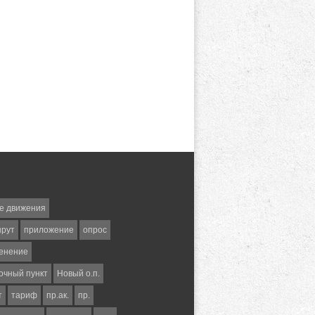
е движения
шрут
приложение
опрос
енение
очный пункт
Новый о.п.
т
тариф
пр.ак.
пр.