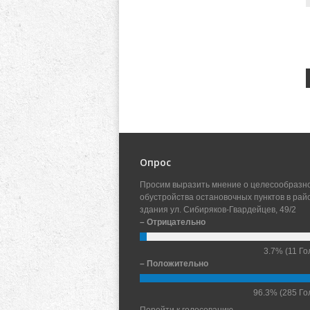
Опрос
Просим выразить мнение о целесообразн
обустройства остановочных пунктов в рай
здания ул. Сибиряков-Гвардейцев, 49/2
– Отрицательно
3.7%
(11 Го
– Положительно
96.3%
(285 Го
Перейти к голосованию