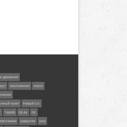
е движения
шрут
приложение
опрос
енение
очный пункт
Новый о.п.
т
тариф
пр.ак.
пр.
евозчикам
закрытие
шоу