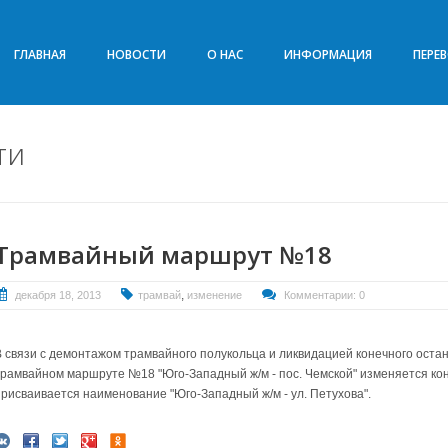
ГЛАВНАЯ
НОВОСТИ
О НАС
ИНФОРМАЦИЯ
ПЕРЕ
ти
Трамвайный маршрут №18
,
декабря 18, 2013
трамвай
изменение
Комментарии: 0
В связи с демонтажом трамвайного полукольца и ликвидацией конечного остано
трамвайном маршруте №18 "Юго-Западный ж/м - пос. Чемской" изменяется ко
присваивается наименование "Юго-Западный ж/м - ул. Петухова".