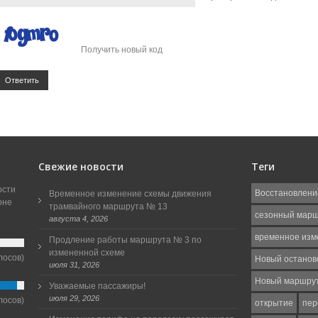
Получить новый код
Ответить
Свежие новости
Теги
ости
Восстановлени
Временное изменение схемы движения
оне
трамвайного маршрута № 13
сезонный мар
августа 4, 2026
временное изм
Продление работы маршрута № 3 по
измененной схеме
лосов)
Новый останов
июля 31, 2026
Новый маршру
Уважаемые пассажиры!
июля 29, 2026
лосов)
открытие
пер