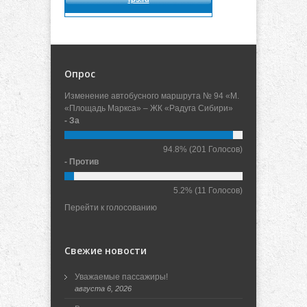
Опрос
Изменение автобусного маршрута № 94 «М.
«Площадь Маркса» – ЖК «Радуга Сибири»
- За
94.8%
(201 Голосов)
- Против
5.2%
(11 Голосов)
Перейти к голосованию
Свежие новости
Уважаемые пассажиры!
августа 6, 2026