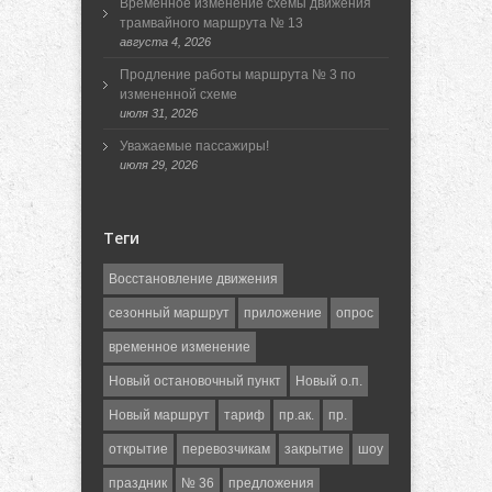
Временное изменение схемы движения
трамвайного маршрута № 13
августа 4, 2026
Продление работы маршрута № 3 по
измененной схеме
июля 31, 2026
Уважаемые пассажиры!
июля 29, 2026
Теги
Восстановление движения
сезонный маршрут
приложение
опрос
временное изменение
Новый остановочный пункт
Новый о.п.
Новый маршрут
тариф
пр.ак.
пр.
открытие
перевозчикам
закрытие
шоу
праздник
№ 36
предложения