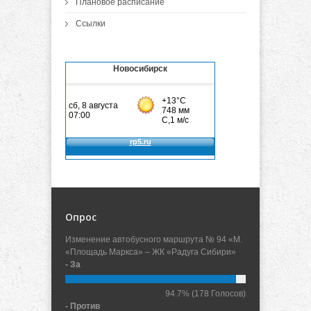
Плановое расписание
Ссылки
Новосибирск
Опрос
Изменение автобусного маршрута № 94 «М.
«Площадь Маркса» – ЖК «Радуга Сибири»
- За
94.7%
(178 Голосов)
- Против