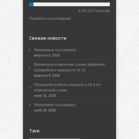
5.3%
(10 Голосов)
Перейти к голосованию
Свежие новости
Уважаемые пассажиры!
августа 6, 2026
Временное изменение схемы движения
трамвайного маршрута № 13
августа 4, 2026
Продление работы маршрута № 3 по
измененной схеме
июля 31, 2026
Уважаемые пассажиры!
июля 29, 2026
Теги