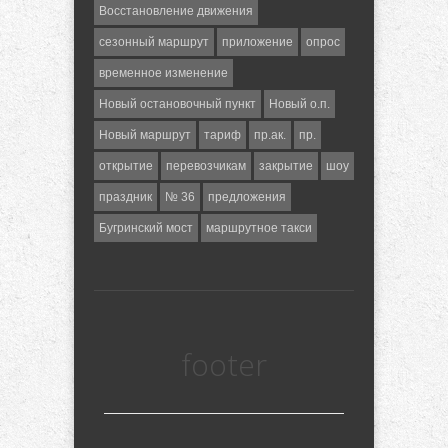
Восстановление движения
сезонный маршрут
приложение
опрос
временное изменение
Новый остановочный пункт
Новый о.п.
Новый маршрут
тариф
пр.ак.
пр.
открытие
перевозчикам
закрытие
шоу
праздник
№ 36
предложения
Бугринский мост
маршрутное такси
footer