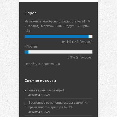
Опрос
Изменение автобусного маршрута № 94 «М.
«Площадь Маркса» – ЖК «Радуга Сибири»
- За
94.1%
(143 Голосов)
- Против
5.9%
(9 Голосов)
Перейти к голосованию
Свежие новости
Уважаемые пассажиры!
августа 6, 2026
Временное изменение схемы движения
трамвайного маршрута № 13
августа 4, 2026