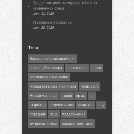
Продление работы маршрута № 3 по
измененной схеме
июля 31, 2026
Уважаемые пассажиры!
июля 29, 2026
Теги
Восстановление движения
сезонный маршрут
приложение
опрос
временное изменение
Новый остановочный пункт
Новый о.п.
Новый маршрут
тариф
пр.ак.
пр.
открытие
перевозчикам
закрытие
шоу
праздник
№ 36
предложения
Бугринский мост
маршрутное такси