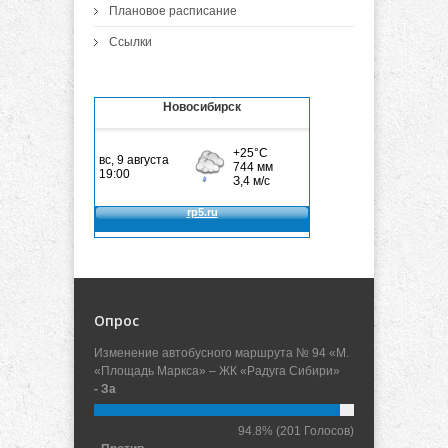
Плановое расписание
Ссылки
Новосибирск
Опрос
Изменение автобусного маршрута № 94 «М.
«Площадь Маркса» – ЖК «Радуга Сибири»
- За
94.8%
(201 Голосов)