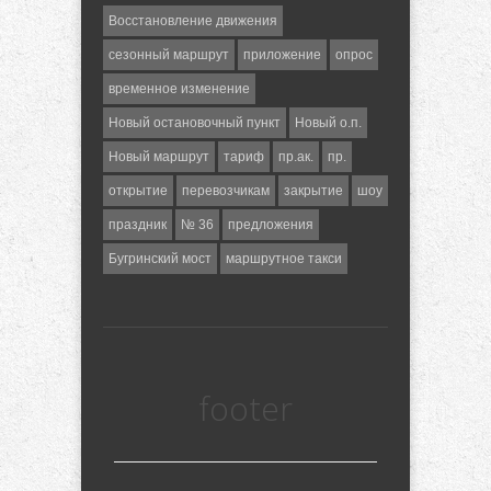
Восстановление движения
сезонный маршрут
приложение
опрос
временное изменение
Новый остановочный пункт
Новый о.п.
Новый маршрут
тариф
пр.ак.
пр.
открытие
перевозчикам
закрытие
шоу
праздник
№ 36
предложения
Бугринский мост
маршрутное такси
footer