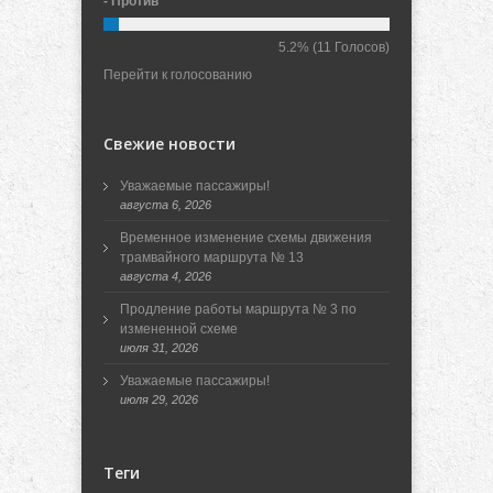
- Против
5.2%
(11 Голосов)
Перейти к голосованию
Свежие новости
Уважаемые пассажиры!
августа 6, 2026
Временное изменение схемы движения
трамвайного маршрута № 13
августа 4, 2026
Продление работы маршрута № 3 по
измененной схеме
июля 31, 2026
Уважаемые пассажиры!
июля 29, 2026
Теги