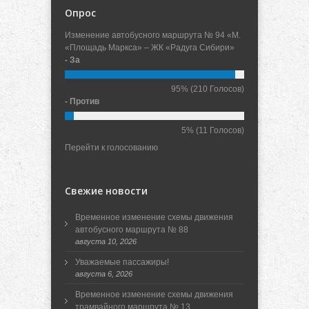
Опрос
Изменение автобусного маршрута № 94 «М.
«Площадь Маркса» – ЖК «Радуга Сибири»
- За
95%
(210 Голосов)
- Против
5%
(11 Голосов)
Перейти к голосованию
Свежие новости
Временное изменение схемы движения
автобусного маршрута № 88
августа 10, 2026
Уважаемые пассажиры!
августа 6, 2026
Временное изменение схемы движения
трамвайного маршрута № 13