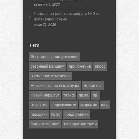
августа 4, 2026
Продление работы маршрута № 3 по
измененной схеме
июля 31, 2026
Теги
Восстановление движения
сезонный маршрут
приложение
опрос
временное изменение
Новый остановочный пункт
Новый о.п.
Новый маршрут
тариф
пр.ак.
пр.
открытие
перевозчикам
закрытие
шоу
праздник
№ 36
предложения
Бугринский мост
маршрутное такси