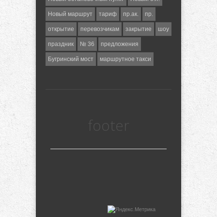
Новый маршрут
тариф
пр.ак.
пр.
открытие
перевозчикам
закрытие
шоу
праздник
№ 36
предложения
Бугринский мост
маршрутное такси
footer