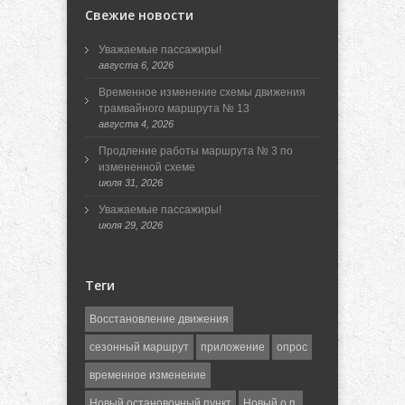
Свежие новости
Уважаемые пассажиры!
августа 6, 2026
Временное изменение схемы движения
трамвайного маршрута № 13
августа 4, 2026
Продление работы маршрута № 3 по
измененной схеме
июля 31, 2026
Уважаемые пассажиры!
июля 29, 2026
Теги
Восстановление движения
сезонный маршрут
приложение
опрос
временное изменение
Новый остановочный пункт
Новый о.п.