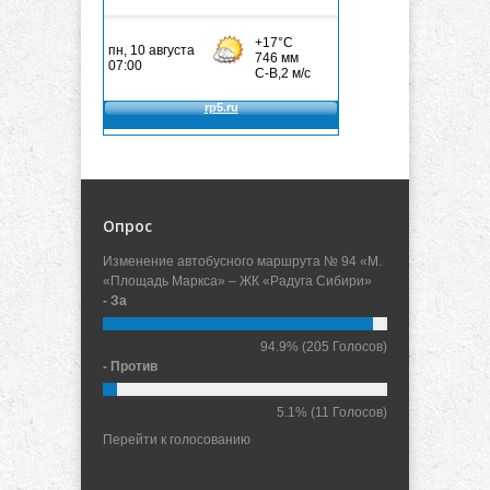
Опрос
Изменение автобусного маршрута № 94 «М.
«Площадь Маркса» – ЖК «Радуга Сибири»
- За
94.9%
(205 Голосов)
- Против
5.1%
(11 Голосов)
Перейти к голосованию