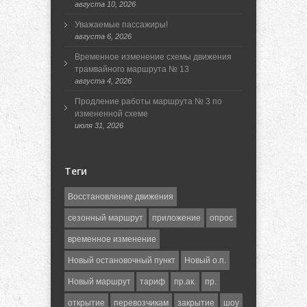
августа 10, 2026
Уважаемые пассажиры!
августа 6, 2026
Временное изменение схемы движения
трамвайного маршрута № 13
августа 4, 2026
Продление работы маршрута № 3 по
измененной схеме
июля 31, 2026
Теги
Восстановление движения
сезонный маршрут
приложение
опрос
временное изменение
Новый остановочный пункт
Новый о.п.
Новый маршрут
тариф
пр.ак.
пр.
открытие
перевозчикам
закрытие
шоу