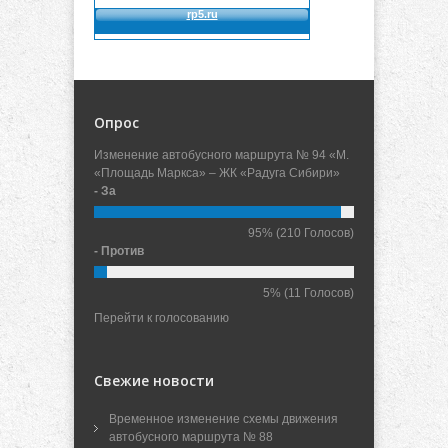
Опрос
Изменение автобусного маршрута № 94 «М.
«Площадь Маркса» – ЖК «Радуга Сибири»
- За
95%
(210 Голосов)
- Против
5%
(11 Голосов)
Перейти к голосованию
Свежие новости
Временное изменение схемы движения
автобусного маршрута № 88