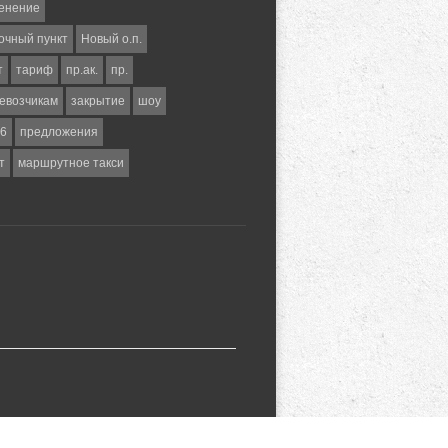
енение
очный пункт
Новый о.п.
т
тариф
пр.ак.
пр.
евозчикам
закрытие
шоу
6
предложения
т
маршрутное такси