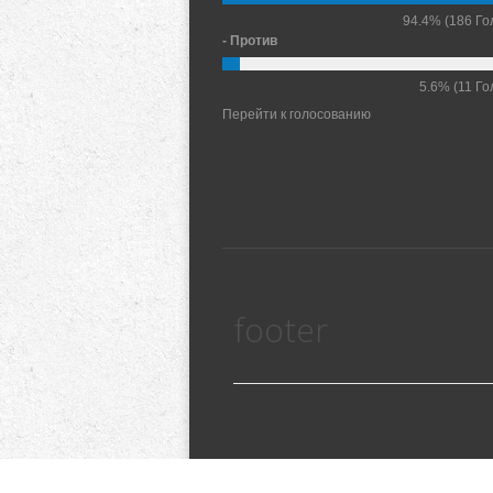
94.4%
(186 Го
- Против
5.6%
(11 Го
Перейти к голосованию
footer