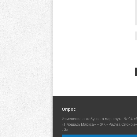
Опрос
Изменение автобусного маршрута № 94 «
«Площадь Маркса» – ЖК «Радуга Сибири»
- За