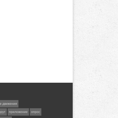
е движения
шрут
приложение
опрос