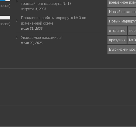
временное изм
трамвайного маршрута № 13
лосов)
августа 4, 2026
Новый останов
Продление работы маршрута № 3 по
Новый маршру
измененной схеме
лосов)
июля 31, 2026
открытие
пер
Уважаемые пассажиры!
праздник
№ 3
июля 29, 2026
Бугринский мос