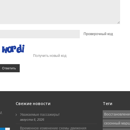
Проверочный код
Получить новый код
Ответить
Свежие новости
Теги
М.
Восстановлени
Уважаемые пассажиры!
августа 6, 2026
сезонный мар
Временное изменение схемы движения