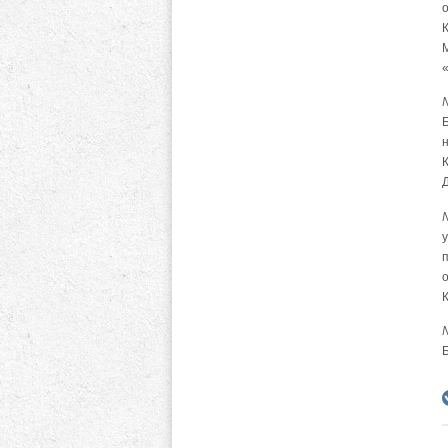
К
Б
у
о