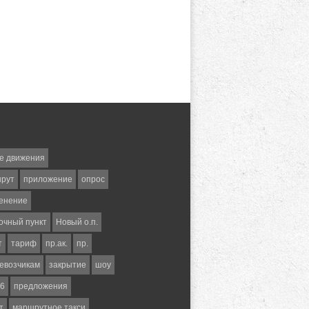
е движения
шрут
приложение
опрос
енение
очный пункт
Новый о.п.
т
тариф
пр.ак.
пр.
евозчикам
закрытие
шоу
6
предложения
т
маршрутное такси