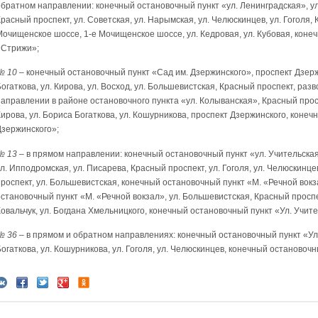
обратном направлении: конечный остановочный пункт «ул. Ленинградская», ул.
расный проспект, ул. Советская, ул. Нарымская, ул. Челюскинцев, ул. Гоголя, 
Мочищенское шоссе, 1-е Мочищенское шоссе, ул. Кедровая, ул. Кубовая, кон
«Стрижи»;
№ 10
– конечный остановочный пункт «Сад им. Дзержинского», проспект Дзержи
огаткова, ул. Кирова, ул. Восход, ул. Большевистская, Красный проспект, ра
направлении в районе остановочного пункта «ул. Колыванская», Красный проспе
Кирова, ул. Бориса Богаткова, ул. Кошурникова, проспект Дзержинского, коне
Дзержинского»;
№ 13
– в прямом направлении: конечный остановочный пункт «ул. Учительская»
л. Ипподромская, ул. Писарева, Красный проспект, ул. Гоголя, ул. Челюскинце
проспект, ул. Большевистская, конечный остановочный пункт «М. «Речной вок
становочный пункт «М. «Речной вокзал», ул. Большевистская, Красный проспек
Ковальчук, ул. Богдана Хмельницкого, конечный остановочный пункт «Ул. Учите
№ 36
– в прямом и обратном направлениях: конечный остановочный пункт «Ул. 
Богаткова, ул. Кошурникова, ул. Гоголя, ул. Челюскинцев, конечный останово