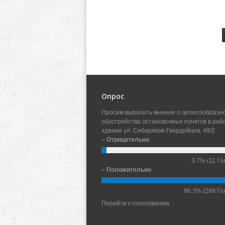
Опрос
Просим выразить мнение о целесообразн
обустройства остановочных пунктов в рай
здания ул. Сибиряков-Гвардейцев, 49/2
– Отрицательно
3.7%
(11 Го
– Положительно
96.3%
(288 Го
Перейти к голосованию