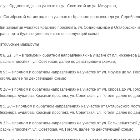
о ул. Орджоникидзе на участке от ул. Советской до ул. Мичурина;
по Октябрьской магистрали на участке от Красного проспекта до ул. Серебрен
При закрытии участков Красного проспекта, ул. Орджоникидзе и Октябрьской 
транспорта будет осуществляться по следующей схеме:
автобусные маршруты
 8, 21, 54
– в прямом и обратном направлениях на участке от пл. Инженера Б
Красный проспект, ул. Советская, далее по действующим схемам;
№ 95
– в прямом и обратном направлениях на участке от ул. Фрунзе до ул. Гого
Гоголя, далее по действующей схеме;
№ 18
– в прямом и обратном направлениях на участке от ул. Кирова до ул. Гого
Инженера Будагова, Красный проспект, ул. Советская, ул. Гоголя, далее по д
№ 5, 28
– в прямом и обратном направлениях на участке от Октябрьского моста 
Инженера Будагова, Красный проспект, ул. Советская, ул. Гоголя, далее по д
№ 13
– в прямом и обратном направлениях на участке от ул. Большевистской до
расный проспект, ул. Советская, ул. Гоголя, далее по действующей схеме;