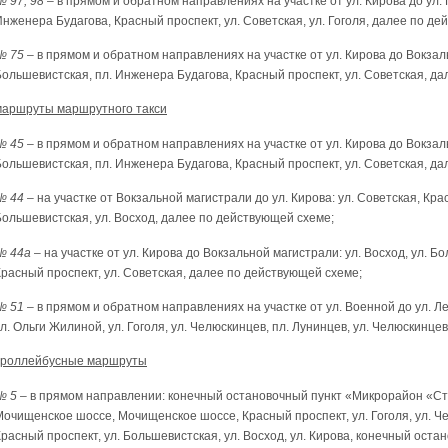
№ 97, 98
– в прямом и обратном направлениях на участке от ул. Кирова до ул. Г
Инженера Будагова, Красный проспект, ул. Советская, ул. Гоголя, далее по д
№ 75
– в прямом и обратном направлениях на участке от ул. Кирова до Вокзаль
Большевистская, пл. Инженера Будагова, Красный проспект, ул. Советская, д
маршруты маршрутного такси
№ 45
– в прямом и обратном направлениях на участке от ул. Кирова до Вокзаль
Большевистская, пл. Инженера Будагова, Красный проспект, ул. Советская, д
№ 44
– на участке от Вокзальной магистрали до ул. Кирова: ул. Советская, Кра
Большевистская, ул. Восход, далее по действующей схеме;
№ 44а
– на участке от ул. Кирова до Вокзальной магистрали: ул. Восход, ул. Б
Красный проспект, ул. Советская, далее по действующей схеме;
№ 51
– в прямом и обратном направлениях на участке от ул. Военной до ул. Л
л. Ольги Жилиной, ул. Гоголя, ул. Челюскинцев, пл. Лунинцев, ул. Челюскинце
троллейбусные маршруты
№ 5
– в прямом направлении: конечный остановочный пункт «Микрорайон «Стри
Мочищенское шоссе, Мочищенское шоссе, Красный проспект, ул. Гоголя, ул. Че
расный проспект, ул. Большевистская, ул. Восход, ул. Кирова, конечный оста