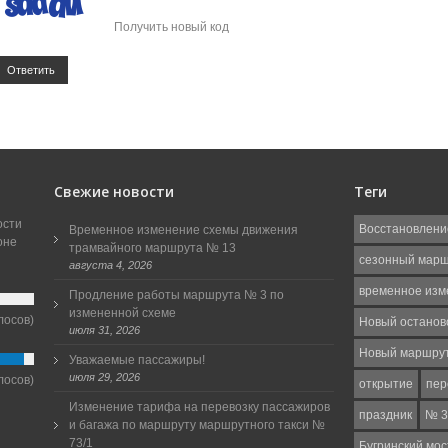
Получить новый код
Ответить
Свежие новости
Теги
ости
Восстановлени
Временное изменение схемы движения
оне
трамвайного маршрута № 13
сезонный мар
августа 4, 2026
временное изм
Продление работы маршрута № 3 по
измененной схеме
лосов)
Новый останов
июля 31, 2026
Новый маршру
Уважаемые пассажиры!
июля 29, 2026
лосов)
открытие
пер
Изменение тарифа на перевозку пассажиров
праздник
№ 3
и багажа по маршруту маршрутного такси №
73/1
Бугринский мос