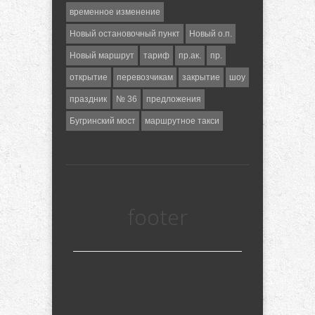
временное изменение
Новый остановочный пункт
Новый о.п.
Новый маршрут
тариф
пр.ак.
пр.
открытие
перевозчикам
закрытие
шоу
праздник
№ 36
предложения
Бугринский мост
маршрутное такси
footer