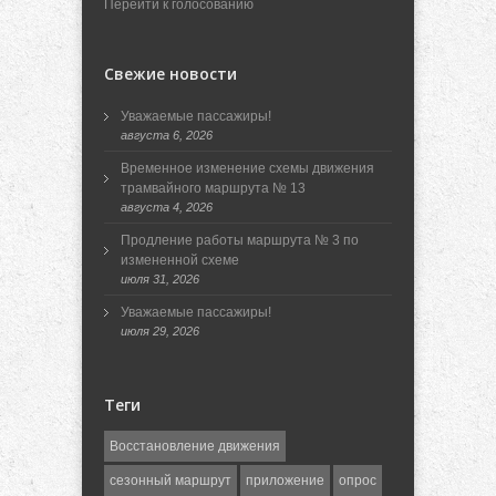
Перейти к голосованию
Свежие новости
Уважаемые пассажиры!
августа 6, 2026
Временное изменение схемы движения
трамвайного маршрута № 13
августа 4, 2026
Продление работы маршрута № 3 по
измененной схеме
июля 31, 2026
Уважаемые пассажиры!
июля 29, 2026
Теги
Восстановление движения
сезонный маршрут
приложение
опрос