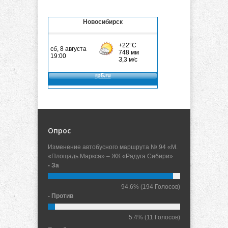
Новосибирск
Опрос
Изменение автобусного маршрута № 94 «М.
«Площадь Маркса» – ЖК «Радуга Сибири»
- За
94.6%
(194 Голосов)
- Против
5.4%
(11 Голосов)