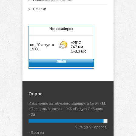
Ссылки
Новосибирск
Опрос
Изменение автобусного маршрута № 94 «М.
«Площадь Маркса» – ЖК «Радуга Сибири»
- За
95%
(209 Голосов)
- Против