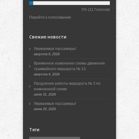
5%
(11 Голосов)
Перейти к голосованию
Свежие новости
Уважаемые пассажиры!
августа 6, 2026
Временное изменение схемы движения
трамвайного маршрута № 13
августа 4, 2026
Продление работы маршрута № 3 по
измененной схеме
июля 31, 2026
Уважаемые пассажиры!
июля 29, 2026
Теги