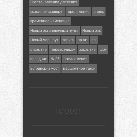
Восстановление движения
сезонный маршрут
приложение
опрос
временное изменение
Новый остановочный пункт
Новый о.п.
Новый маршрут
тариф
пр.ак.
пр.
открытие
перевозчикам
закрытие
шоу
праздник
№ 36
предложения
Бугринский мост
маршрутное такси
footer